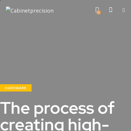
0
HARDWARE
The process of
creating high-