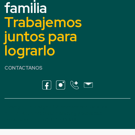
familia
Trabajemos
juntos para
lograrlo
CONTACTANOS
Copyright, Esta página fué diseñada por
Kata Malü
Publicidad
, si necesitas marketing y publicidad
contáctanos en
(+57) 312 530 8384