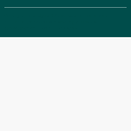
Copyright, Esta página fué diseñada por
Kata Malü
Publicidad
, si necesitas marketing y publicidad
contáctanos en
(+57) 312 530 8384