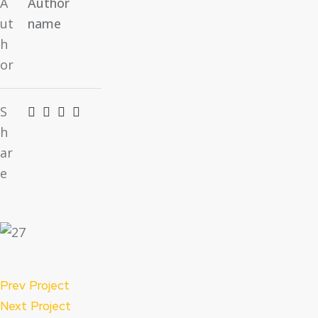
A
Author
ut
name
h
or
S
h
ar
e
Prev Project
Next Project